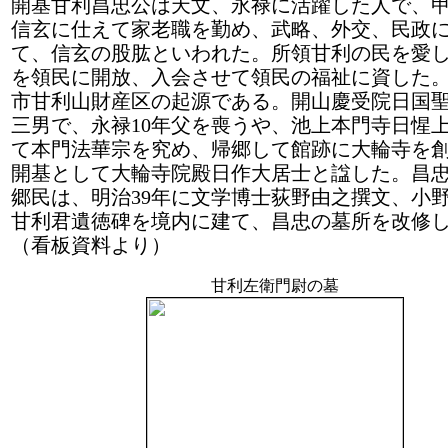
開基甘利昌忠公は天文、永禄に活躍した人で、
信玄に仕えて家老職を勤め、武略、外交、民政
て、信玄の股肱といわれた。所領甘利の民を愛
を領民に開放、入会させて領民の福祉に資した
市甘利山財産区の起源である。開山慶受院日国
三男で、永禄10年父を喪うや、池上本門寺日惺
て本門法華宗を究め、帰郷して館跡に大輪寺を
開基として大輪寺院殿日作大居士と諡した。昌
郷民は、明治39年に文学博士荻野由之撰文、小
甘利君遺徳碑を境内に建て、昌忠の墓所を改修
（看板資料より）
甘利左衛門尉の墓