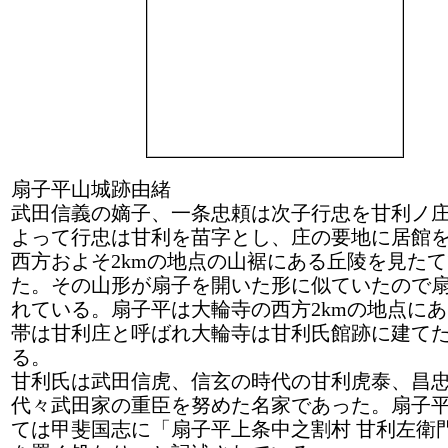
扇子平山城跡由緒
武田信義の嫡子、一条忠頼は次子行忠を甘利ノ
よって行忠は甘利を苗字とし、庄の要地に居館
西方およそ2kmの地点の山裾にある丘陵を見た
た。その山形が扇子を開いた形に似ていたので
れている。扇子平は大輪寺の西方2kmの地点に
帯は甘利庄と呼ばれ大輪寺は甘利氏館跡に建て
る。
甘利氏は武田信虎、信玄の時代の甘利虎泰、昌
代々武田家の重臣を努めた名家であった。扇子
ては甲斐国志に「扇子平上条中之割村 甘利左衛