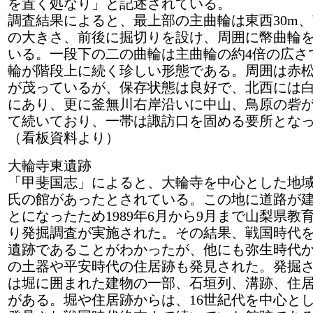
を置く処なり」と記述されている。
調査結果によると、最上部の主曲輪は東西30m、
の大きさ、前後に掘切りを設け、周囲に幣曲輪
いる。一段下の二の曲輪は主曲輪の約4倍の広さ
輪が階段上に続く珍しい形態である。周囲は赤
が茂っているが、保存状態は良好で、北西には
にあり、更に釜無川右岸沿いに中山、鳥原の砦
て続いており、一帯は諏訪口を固める要所とな
（看板資料より）
大輪寺東遺跡
「甲斐国志」によると、大輪寺を中心とした地
氏の館があったとされている。この地に道路が
とになったため1989年6月から9月まで山梨県教
り発掘調査が実施された。その結果、戦国時代
遺跡であることがわかったが、他にも弥生時代
の土器や平安時代の住居跡も発見された。発掘
は堀に囲まれた建物の一部、石垣列、溝跡、住
がある。堀や住居跡からは、16世紀代を中心と