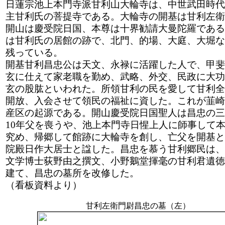
日蓮宗池上本門寺派甘利山大輪寺は、中世武田時代
主甘利氏の菩提寺である。大輪寺の開基は甘利左衛
開山は慶受院日国、本尊は十界勧請大曼陀羅である
は甘利氏の居館の跡で、北門、的場、大庭、大堀な
残っている。
開基甘利昌忠公は天文、永禄に活躍した人で、甲斐
玄に仕えて家老職を勤め、武略、外交、民政に大功
玄の股肱といわれた。所領甘利の民を愛して甘利全
開放、入会させて領民の福祉に資した。これが韮崎
産区の起源である。開山慶受院日国聖人は昌忠の三
10年父を喪うや、池上本門寺日惺上人に師事して
究め、帰郷して館跡に大輪寺を創し、亡父を開基と
院殿日作大居士と諡した。昌忠を慕う甘利郷民は、
文学博士荻野由之撰文、小野鵝堂揮毫の甘利君遺徳
建て、昌忠の墓所を改修した。
（看板資料より）
甘利左衛門尉昌忠の墓（左）