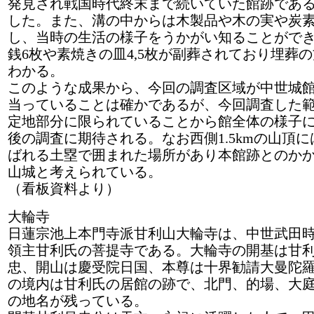
発見され戦国時代終末まで続いていた館跡であ
した。また、溝の中からは木製品や木の実や炭
し、当時の生活の様子をうかがい知ることがで
銭6枚や素焼きの皿4,5枚が副葬されており埋葬
わかる。
このような成果から、今回の調査区域が中世城
当っていることは確かであるが、今回調査した
定地部分に限られていることから館全体の様子
後の調査に期待される。なお西側1.5kmの山頂
ばれる土塁で囲まれた場所があり本館跡とのか
山城と考えられている。
（看板資料より）
大輪寺
日蓮宗池上本門寺派甘利山大輪寺は、中世武田
領主甘利氏の菩提寺である。大輪寺の開基は甘
忠、開山は慶受院日国、本尊は十界勧請大曼陀
の境内は甘利氏の居館の跡で、北門、的場、大
の地名が残っている。