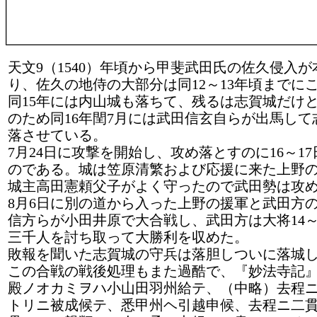
天文9（1540）年頃から甲斐武田氏の佐久侵入
り、佐久の地侍の大部分は同12～13年頃までに
同15年には内山城も落ちて、残るは志賀城だけ
のため同16年閏7月には武田信玄自らが出馬して
落させている。
7月24日に攻撃を開始し、攻め落とすのに16～1
のである。城は笠原清繁および応援に来た上野
城主高田憲頼父子がよく守ったので武田勢は攻
8月6日に別の道から入った上野の援軍と武田方
信方らが小田井原で大合戦し、武田方は大将14～
三千人を討ち取って大勝利を収めた。
敗報を聞いた志賀城の守兵は落胆しついに落城
この合戦の戦後処理もまた過酷で、『妙法寺記
殿ノオカミヲハ小山田羽州給テ、（中略）去程
トリニ被成候テ、悉甲州ヘ引越申候、去程ニ二