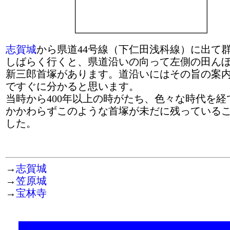
志賀城
から県道44号線（下仁田浅科線）に出て
しばらく行くと、県道沿いの向って左側の田ん
新三郎首塚があります。道沿いにはその旨の案
ですぐに分かると思います。
当時から400年以上の時がたち、色々な時代を経
かかわらずこのような首塚が未だに残っている
した。
→
志賀城
→
笠原城
→
宝林寺