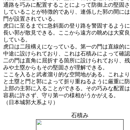
通路を巧みに配置することによって防御上の堅固さ
していることが特徴的であり、連係した郭の間には
門が設置されている。
虎口に至るまでに急斜面の登り路を警固するように
長い郭が散見できる。ここから遠方の眺めは大変良
している。
虎口は二段構えになっている。第一の門は直線的に
中途に設けられており、これは石積みによって確認
二の門は直角に屈折する箇所に設けられており、残
みや土塁からもその堅固さが理解できる。
ここを入ると武者溜り的な空間地がある。これより
と土塁と門と郭によって折り重ねるように厳重に防
上部の主郭に入ることができる。その巧みな配置は
容易に許さず、守り第一の様相がうかがえる。
（日本城郭大系より）
石積み