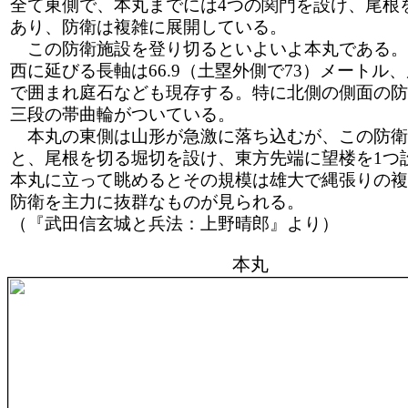
全て東側で、本丸までには4つの関門を設け、尾根
あり、防衛は複雑に展開している。
この防衛施設を登り切るといよいよ本丸である。
西に延びる長軸は66.9（土塁外側で73）メートル
で囲まれ庭石なども現存する。特に北側の側面の防
三段の帯曲輪がついている。
本丸の東側は山形が急激に落ち込むが、この防衛
と、尾根を切る堀切を設け、東方先端に望楼を1つ
本丸に立って眺めるとその規模は雄大で縄張りの複
防衛を主力に抜群なものが見られる。
（『武田信玄城と兵法：上野晴郎』より）
本丸