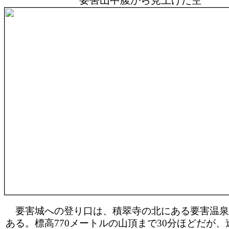
要害山中腹から見上げた空
要害城への登り口は、積翠寺の北にある要害温泉
ある。標高770メートルの山頂まで30分ほどだが