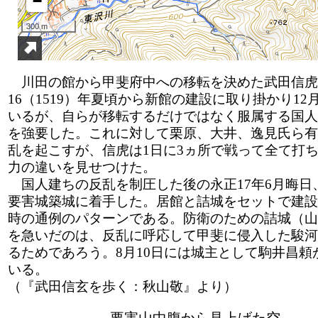
川田の館から甲斐府中への移転を決めた武田信虎
16（1519）年夏頃から新館の建設に取り掛かり12
いるが、自らが移転するだけではなく服属する国人
を強要した。これに対して栗原、大井、逸見氏ら有
乱を起こすが、信虎は1日に3ヵ所で戦って全て打
力の違いを見せつけた。
国人建ちの反乱を制圧した後の永正17年6月晦日
要害城築城に着手した。居館と詰城をセットで建設
時の通例のパターンである。防衛のための詰城（山
を急いだのは、反乱に呼応して甲斐に侵入した駿河
るためであろう。8月10日には城主として駒井昌頼
いる。
（『武田信玄を歩く：秋山敬』より）