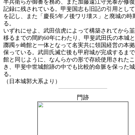
半兵衛らが御番を務め、また加藤遠江守光泰が修復
記録に残されている。甲斐国志も旧記の引用として
を記し、また「慶長5年ノ後ワリ壊ス」と廃城の時
る。
いずれにせよ、武田信虎によって構築されてから韮
移るまでの間約60年にわたり、甲斐武田氏の本城
躑躅ヶ崎館と一体となって名実共に領国経営の本拠
保っている。武田氏滅亡後も甲府城が完成するまで
館と同じように、なんらかの形で存続使用されたこ
き、甲斐中世城館跡の中でも比較的命脈を保った城
る。
（日本城郭大系より）
門跡