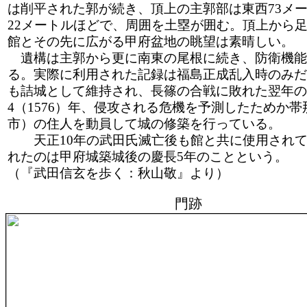
は削平された郭が続き、頂上の主郭部は東西73メ
22メートルほどで、周囲を土塁が囲む。頂上から
館とその先に広がる甲府盆地の眺望は素晴しい。
遺構は主郭から更に南東の尾根に続き、防衛機能
る。実際に利用された記録は福島正成乱入時のみだ
も詰城として維持され、長篠の合戦に敗れた翌年の
4（1576）年、侵攻される危機を予測したためか
市）の住人を動員して城の修築を行っている。
天正10年の武田氏滅亡後も館と共に使用されて
れたのは甲府城築城後の慶長5年のことという。
（『武田信玄を歩く：秋山敬』より）
門跡