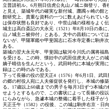
立普請初ル。6月朔日信虎公丸山ノ城ニ御登リ。香
と見え、築城年代の確実な新付城、躑躅ヶ崎の館と
館研究上、貴重な資料の一つに数えあげられている
は保存状態も良好であり、中世山城の様相をよく伝
城主は高白斎記の大永元（1521）年8月10日の条
山ノ城主ニ被仰付」とある。文中の昌頼については
ないが、甲陽軍鑑や甲斐国志に石水寺定番に駒井次
ある。
築城の翌大永元年、甲斐国は駿河今川氏の属将福島
を受ける。この時、懐妊中の武田信虎夫人がこの城
嫡子晴信を生んだという。武田時代に本城が実用に
録はこの時のみである。
下って長篠の役の翌天正4（1576）年6月1日、武
の郷の村役人宛に人夫催促状を発行し、本城の修築
る。17歳以上60歳までの男子を毎月3日ずつ本城
せようとするもので、この書状によって長篠の役以
にらみながら、急遽本城の整備に着手した様子がう
天正壬午（1582）の役後、この城は駒井右京・日