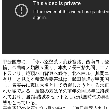
甲斐国志に、「今ハ塁壁荒レ荊蕀塞路、西南ヨリ登
輪、帯曲輪ノ類段々重リ、本丸ノ長三拾九間、二ノ
ト云アリ、絶頂ハ山背東ヘ続キ、北ヘ曲ル、其間ニ
有リ」と見える積翠寺要害城は、武田信虎が甲斐国
し、名実共に戦国大名として勇躍しようとする永正
れた城である。居館の方はその前年の同16年に躑
れており、居館-詰城をセットとした戦国時代の典
態をとっている。
高白斎記の永正17年6月の条に、「晦日積翠寺丸山