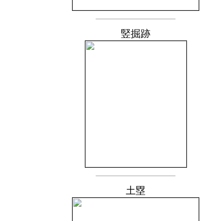
竪掘跡
土塁