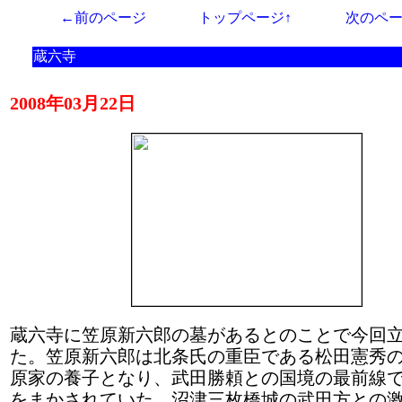
←前のページ
トップページ↑
次のペ
蔵六寺
2008年03月22日
蔵六寺に笠原新六郎の墓があるとのことで今回
た。笠原新六郎は北条氏の重臣である松田憲秀
原家の養子となり、武田勝頼との国境の最前線
をまかされていた。沼津三枚橋城の武田方との