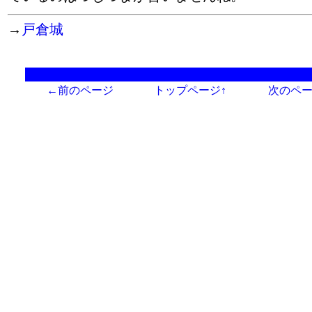
→
戸倉城
←前のページ
トップページ↑
次のペ