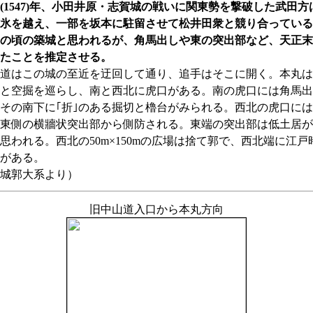
6(1547)年、小田井原・志賀城の戦いに関東勢を撃破した武田方
氷を越え、一部を坂本に駐留させて松井田衆と競り合っている
の頃の築城と思われるが、角馬出しや東の突出部など、天正末
たことを推定させる。
はこの城の至近を迂回して通り、追手はそこに開く。本丸は7
と空掘を巡らし、南と西北に虎口がある。南の虎口には角馬出
その南下に｢折｣のある掘切と櫓台がみられる。西北の虎口に
東側の横牆状突出部から側防される。東端の突出部は低土居が
思われる。西北の50m×150mの広場は捨て郭で、西北端に江戸
がある。
城郭大系より）
旧中山道入口から本丸方向