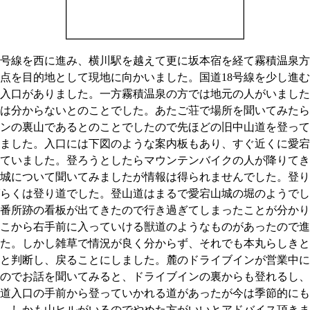
8号線を西に進み、横川駅を越えて更に坂本宿を経て霧積温泉
点を目的地として現地に向かいました。国道18号線を少し進
入口がありました。一方霧積温泉の方では地元の人がいました
は分からないとのことでした。あたご荘で場所を聞いてみたら
ンの裏山であるとのことでしたので先ほどの旧中山道を登って
ました。入口には下図のような案内板もあり、すぐ近くに愛宕
ていました。登ろうとしたらマウンテンバイクの人が降りてき
城について聞いてみましたが情報は得られませんでした。登り
らくは登り道でした。登山道はまるで愛宕山城の堀のようでし
番所跡の看板が出てきたので行き過ぎてしまったことが分かり
こから右手前に入っていける獣道のようなものがあったので進
た。しかし雑草で情況が良く分からず、それでも本丸らしきと
と判断し、戻ることにしました。麓のドライブインが営業中に
のでお話を聞いてみると、ドライブインの裏からも登れるし、
道入口の手前から登っていかれる道があったが今は季節的にも
、しかも山ヒルがいるのでやめた方がいいとアドバイス頂きま