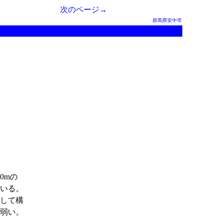
次のページ→
群馬県安中市
0mの
いる。
して構
弱い。