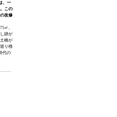
は、一
。この
の改修
5㎡、
し跡が
は土橋が
巡り櫓
時代の