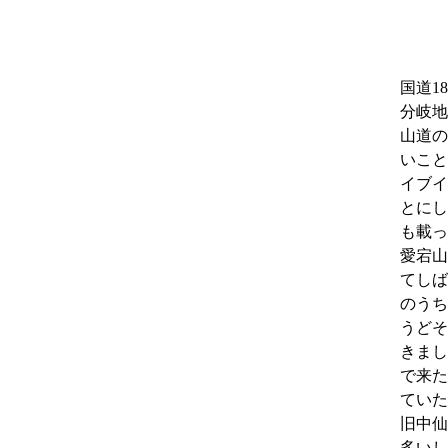
国道1
分岐地
山道の
いこと
イブイ
とにし
も載っ
愛宕山
てしば
のうち
うどそ
きまし
で来た
ていた
旧中仙
多いし