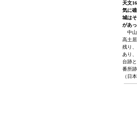
天文1
気に碓
城はそ
があっ
中山道
高土居
残り、
あり、
台跡と
番所跡
（日本