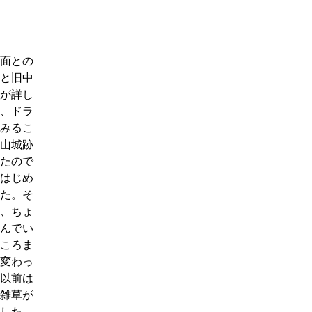
方面との
むと旧中
が詳し
、ドラ
みるこ
山城跡
たので
はじめ
た。そ
、ちょ
んでい
ころま
変わっ
以前は
雑草が
した。