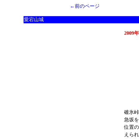
←前のページ
愛宕山城
2009
碓氷峠
急坂を
位置の
えられ