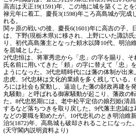
高吉は天正19(1591)年、この地に城を築くこと
禄元年に着工、慶長3(1598)年ころ高島城が完
れる。
関ヶ原の戦いの後、慶長6(1601)年に高吉の子、
は、下野(現栃木県)に移され、上野にいた諏訪
り、初代高島藩主となった頼水以降10代、明治
を居城とした。
2代忠恒は、将軍秀忠から「忠」の字を賜り、そ
氏名前に用いてきた「頼」の字に替えて「忠」
ようになった。3代忠晴時代には藩の体制が出来
忠虎、5代忠林は文化的業績を多く残している。
ろには社会も変動し、逼迫した藩の財政再建を
丸騒動」と呼ばれる御家騒動が起こり、藩政の
た。8代忠怒期には、老中松平定信の娘烈姫(清昌
するなど落ちつきを取り戻した。9代藩主忠誠は
などの要職を勤めたが、10代忠礼のとき明治維
治5(1872)年、高島城も破却されることになった
(天守閣内説明資料より)