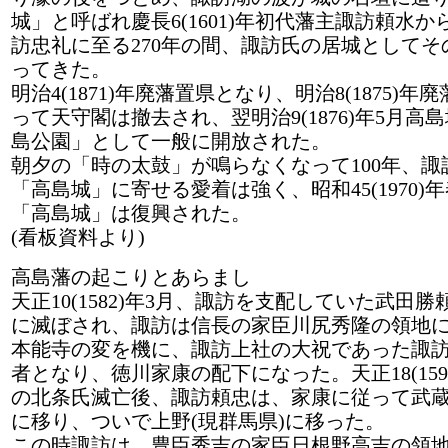
城」と呼ばれ慶長6(1601)年初代藩主諏訪頼水か
訪忠礼に至る270年の間、諏訪氏の居城としてそ
ってきた。
明治4(1871)年廃藩置県となり、明治8(1875)年
って天守閣は撤去され、翌明治9(1876)年5月高
島公園」として一般に開放された。
朝夕の「時の太鼓」が鳴らなくなって100年、諏
「高島城」に寄せる愛着は強く、昭和45(1970)
「高島城」は復興された。
(看板資料より)
高島藩の起こりとあらまし
天正10(1582)年3月、諏訪を支配していた武田
に滅ぼされ、諏訪は信長の家臣川尻秀隆の領地
本能寺の変を機に、諏訪上社の大祝であった諏
者となり、徳川家康の配下になった。天正18(159
の北条氏滅亡後、諏訪頼忠は、家康に従って武蔵
に移り、ついで上野(現群馬県)に移った。
この時諏訪は、豊臣秀吉の家臣日根野高吉の領