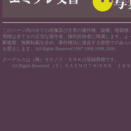
このページ内の全ての画像及び文章の著作権、版権、複製権
用権は全てその正当な著作者、権利所持者に帰属します。よ
断複製、無断転載を含め、著作権法に違反する形態でのあら
を禁止します。All Rights Reserved 1997 1998 1999 2000.
クーデルカは（株）サクノス・ＳＮＫの登録商標です。
All Rights Reserved （Ｃ）ＳＡＣＮＯＴＨ/ＳＮＫ １９