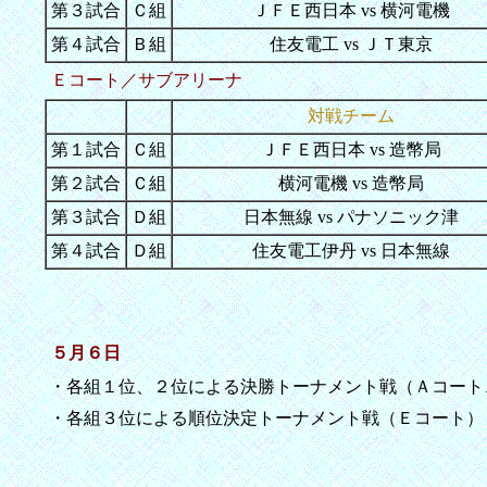
第３試合
Ｃ組
ＪＦＥ西日本 vs 横河電機
第４試合
Ｂ組
住友電工 vs ＪＴ東京
Ｅコート／サブアリーナ
対戦チーム
第１試合
Ｃ組
ＪＦＥ西日本 vs 造幣局
第２試合
Ｃ組
横河電機 vs 造幣局
第３試合
Ｄ組
日本無線 vs パナソニック津
第４試合
Ｄ組
住友電工伊丹 vs 日本無線
５月６日
・各組１位、２位による決勝トーナメント戦（Ａコート
・各組３位による順位決定トーナメント戦（Ｅコート）