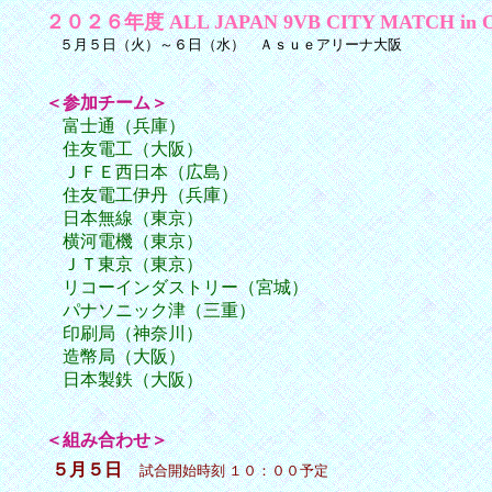
２０２６年度 ALL JAPAN 9VB CITY MATCH in 
５月５日（火）～６日（水） Ａｓｕｅアリーナ大阪
＜参加チーム＞
富士通（兵庫）
住友電工（大阪）
ＪＦＥ西日本（広島）
住友電工伊丹（兵庫）
日本無線（東京）
横河電機（東京）
ＪＴ東京（東京）
リコーインダストリー（宮城）
パナソニック津（三重）
印刷局（神奈川）
造幣局（大阪）
日本製鉄（大阪）
＜組み合わせ＞
５月５日
試合開始時刻 １０：００予定