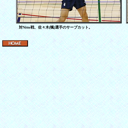
対Nitto戦、佐々木(颯)選手のサーブカット。