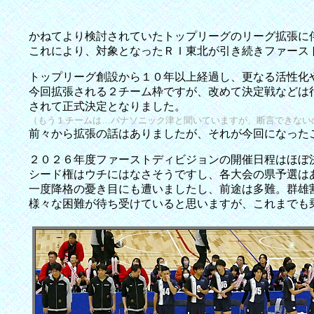
かねてより検討されていたトップリーグのリーグ拡張に
これにより、対象となったＲＩ東北が引き続きファース
トップリーグ創設から１０年以上経過し、更なる活性化
今回拡張される２チーム枠ですが、改めて決定戦などは
されて正式決定となりました。
（もう１チームは…パナソニック津と聞いていますが、断言できない
前々から拡張の話はありましたが、それが今回になった
２０２６年度ファーストディビジョンの開催日程はほぼ
シード権はウチにはなさそうですし、各大会の県予選は
一度降格の憂き目にも遭いましたし、前途は多難。群雄
様々な困難が待ち受けていると思いますが、これまでも