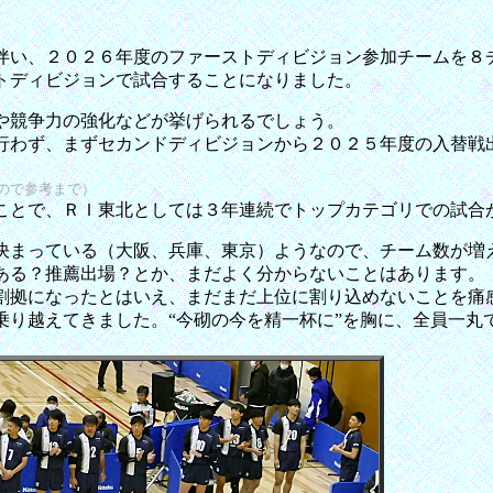
伴い、２０２６年度のファーストディビジョン参加チームを８
トディビジョンで試合することになりました。
や競争力の強化などが挙げられるでしょう。
行わず、まずセカンドディビジョンから２０２５年度の入替戦
ので参考まで）
ことで、ＲＩ東北としては３年連続でトップカテゴリでの試合
決まっている（大阪、兵庫、東京）ようなので、チーム数が増
ある？推薦出場？とか、まだよく分からないことはあります。
割拠になったとはいえ、まだまだ上位に割り込めないことを痛
乗り越えてきました。“今砌の今を精一杯に”を胸に、全員一丸