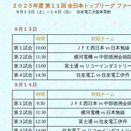
２０２５年度 第１１回 全日本トップリーグ ファ
９月１３日（土）～１４日（日） 住友電工大阪体育館
９月１３日
時間
対戦チーム
第１試合
10:00
ＪＦＥ西日本 vs 日本無線
第２試合
11:30
横河電機 vs 中部徳洲会病
第３試合
13:00
富士通 vs リコーインダストリ
第４試合
14:30
住友電工 vs 住友電工伊丹
９月１４日
時間
対戦チーム
第１試合
9:30
ＪＦＥ西日本 vs 中部徳洲会
第２試合
11:30
横河電機 vs 日本無線
第３試合
12:30
富士通 vs 住友電工伊丹
第４試合
14:00
住友電工 vs リコーインダスト