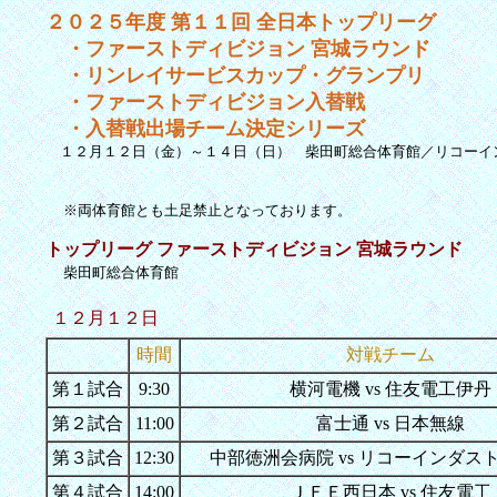
２０２５年度 第１１回 全日本トップリーグ
・ファーストディビジョン 宮城ラウンド
・リンレイサービスカップ・グランプリ
・ファーストディビジョン入替戦
・入替戦出場チーム決定シリーズ
１２月１２日（金）～１４日（日） 柴田町総合体育館／リコーイ
※両体育館とも土足禁止となっております。
トップリーグ ファーストディビジョン 宮城ラウンド
柴田町総合体育館
１２月１２日
時間
対戦チーム
第１試合
9:30
横河電機 vs 住友電工伊丹
第２試合
11:00
富士通 vs 日本無線
第３試合
12:30
中部徳洲会病院 vs リコーインダス
第４試合
14:00
ＪＦＥ西日本 vs 住友電工