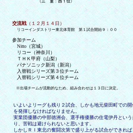
交流戦
（１２月１４日）
リコーインダストリー東北体育館 第１試合開始９：００
参加チーム
Nitto（宮城）
リコー（神奈川）
ＴＨＫ甲府（山梨）
パナソニック新潟（新潟）
入替戦シリーズ第３位チーム
入替戦シリーズ第４位チーム
※出場チームが流動的なため、組み合わせは１３日に決定。
いよいよリーグも残り２試合、しかも地元柴田町での開
を発揮しなければなりません。
実業団優勝の中部徳洲会、選手権優勝の住電伊丹という
り、苦戦は避けられないと思います。
しかしＲＩ東北の奮闘次第で盛り上がる試合ができれば