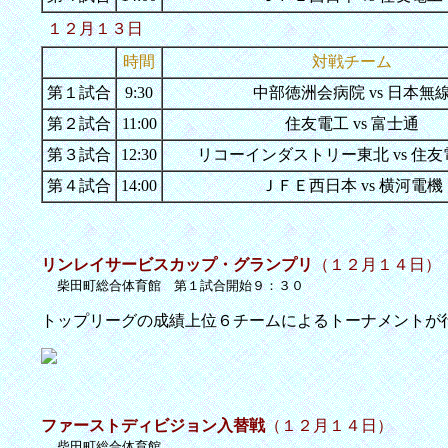
１２月１３日
時間
対戦チーム
第１試合
9:30
中部徳洲会病院 vs 日本無
第２試合
11:00
住友電工 vs 富士通
第３試合
12:30
リコーインダストリー東北 vs 住
第４試合
14:00
ＪＦＥ西日本 vs 横河電機
リンレイサービスカップ・グランプリ
（１２月１４日）
柴田町総合体育館 第１試合開始９：３０
トップリーグの成績上位６チームによるトーナメントが
ファーストディビジョン入替戦
（１２月１４日）
柴田町総合体育館