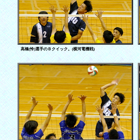
高橋(怜)選手のＢクイック。(横河電機戦)