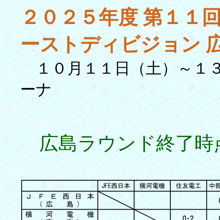
２０２５年度 第１１回
ーストディビジョン 
１０月１１日（土）～１３
ーナ
広島ラウンド終了時