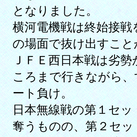
となりました。
横河電機戦は終始接戦
の場面で抜け出すこと
ＪＦＥ西日本戦は劣勢
ころまで行きながら、
ート負け。
日本無線戦の第１セッ
奪うものの、第２セッ