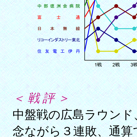
＜ 戦 評 ＞
中盤戦の広島ラウンド
念ながら３連敗、通算