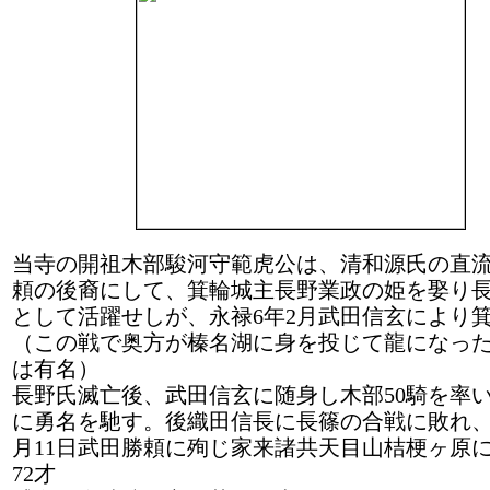
当寺の開祖木部駿河守範虎公は、清和源氏の直
頼の後裔にして、箕輪城主長野業政の姫を娶り
として活躍せしが、永禄6年2月武田信玄により
（この戦で奥方が榛名湖に身を投じて龍になっ
は有名）
長野氏滅亡後、武田信玄に随身し木部50騎を率
に勇名を馳す。後織田信長に長篠の合戦に敗れ、天
月11日武田勝頼に殉じ家来諸共天目山桔梗ヶ原
72才