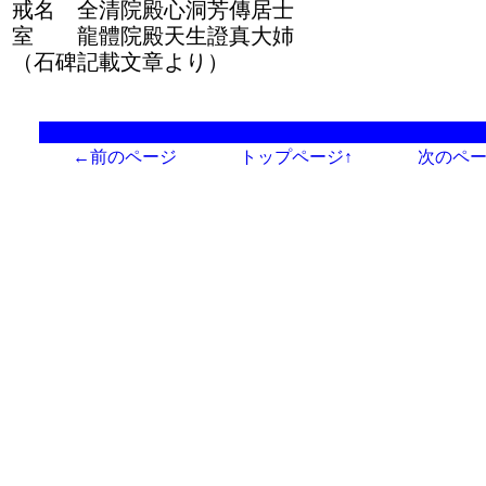
戒名 全清院殿心洞芳傳居士
室 龍體院殿天生證真大姉
（石碑記載文章より）
←前のページ
トップページ↑
次のペ