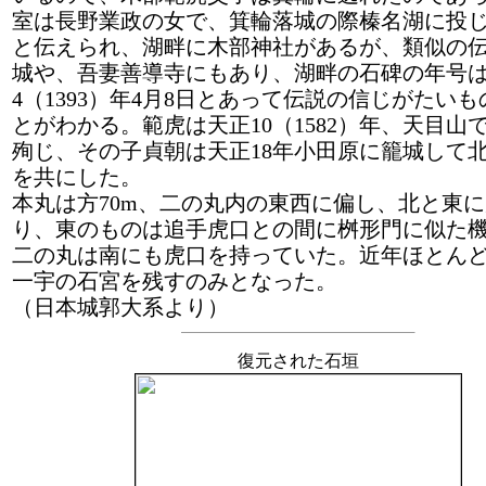
室は長野業政の女で、箕輪落城の際榛名湖に投
と伝えられ、湖畔に木部神社があるが、類似の
城や、吾妻善導寺にもあり、湖畔の石碑の年号
4（1393）年4月8日とあって伝説の信じがたい
とがわかる。範虎は天正10（1582）年、天目山
殉じ、その子貞朝は天正18年小田原に籠城して
を共にした。
本丸は方70m、二の丸内の東西に偏し、北と東
り、東のものは追手虎口との間に桝形門に似た
二の丸は南にも虎口を持っていた。近年ほとん
一宇の石宮を残すのみとなった。
（日本城郭大系より）
復元された石垣