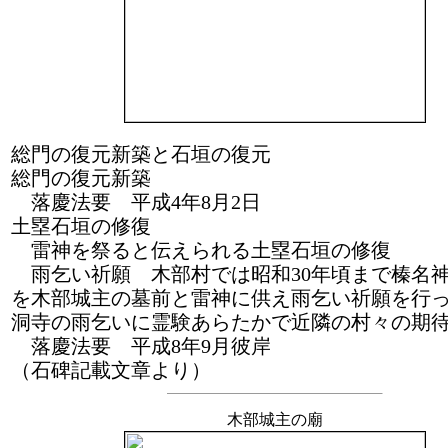
総門の復元新築と石垣の復元
総門の復元新築
落慶法要 平成4年8月2日
土塁石垣の修復
雷神を祭ると伝えられる土塁石垣の修復
雨乞い祈願 木部村では昭和30年頃まで榛名
を木部城主の墓前と雷神に供え雨乞い祈願を行
洞寺の雨乞いに霊験あらたかで近隣の村々の期
落慶法要 平成8年9月彼岸
（石碑記載文章より）
木部城主の廟