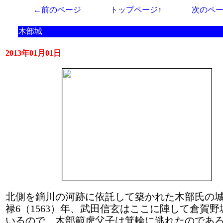
←前のページ
トップページ↑
次のペ
木部城
2013年01月01日
北側を鏑川の河跡に依託して築かれた木部氏の
禄6（1563）年、武田信玄はここに陣して倉賀
いるので、木部範虎父子は箕輪に逃れたのであ