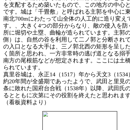
を支配するため築いたもので、この地方の中心
です。城は「千畳敷」と呼ばれる主郭を中心に東西
南北700mにわたって山全体の人工的に造り変え
す。、大きく4つの部分からなり、敵の侵入を防
所に堀切や土塁、曲輪が造られています。主郭
側）は、自然の谷を利用して二ノ郭と分断され
の入口となる大手は、三ノ郭北西の矩形を呈し
く箇所と思われ、一方非常時の逃げ道となる搦
南方の尾根筋などが想定されます。ここには土
られています。
真里谷城は、永正14（1517）年から天文3（153
約20年間が全盛期であったようで、武田と里見
条に敗れた国府台合戦（1538年）以降、武田氏
るとともに次第にその役割を終えたと思われま
（看板資料より）