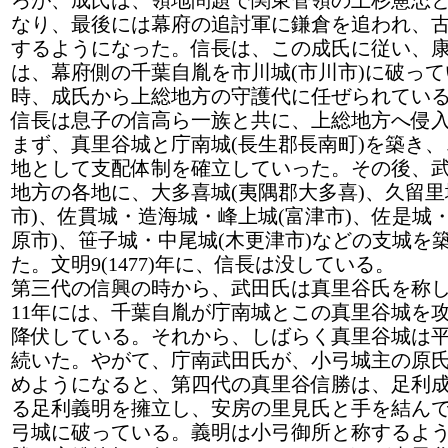
ろが、成氏は、領地問題で関東管領の上杉憲忠
なり、最後には幕府の追討軍に鎌倉を追われ、
するようになった。信長は、この成氏に従い、康
は、幕府側の千葉自胤を市川城(市川市)に破っ
時、成氏から上総地方の守護代に任ぜられてい
信長は息子の信高ら一族と共に、上総地方へ侵
まず、真里谷城と庁南城(長生郡長南町)を築き
地として支配体制を確立していった。その後、
地方の各地に、大多喜城(夷隅郡大多喜)、久留里
市)、佐貫城・造海城・峰上城(富津市)、佐是城・
原市)、笹子城・中尾城(木更津市)などの支城を
た。文明9(1477)年に、信長は没している。
第三代の信興の時から、武田氏は真里谷氏を称
11年には、千葉自胤が庁南城とこの真里谷城を
降伏している。それから、しばらく真里谷城は
続いた。やがて、庁南武田氏が、小弓城主の原
めようになると、第四代の真里谷信勝は、足利
る足利義明を擁立し、安房の里見氏と手を結ん
弓城に破っている。義明は小弓御所と称するよ