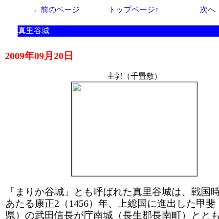
←前のページ
トップページ↑
次へ
真里谷城
2009年09月20日
主郭（千畳敷）
「まりか谷城」とも呼ばれた真里谷城は、戦国
あたる康正2（1456）年、上総国に進出した甲
県）の武田信長が庁南城（長生郡長南町）とと