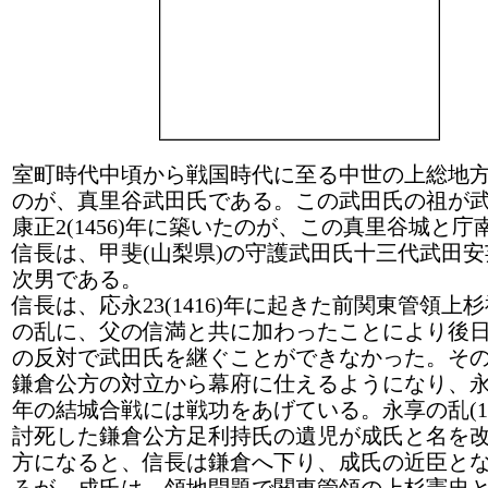
室町時代中頃から戦国時代に至る中世の上総地
のが、真里谷武田氏である。この武田氏の祖が
康正2(1456)年に築いたのが、この真里谷城と
信長は、甲斐(山梨県)の守護武田氏十三代武田
次男である。
信長は、応永23(1416)年に起きた前関東管領上杉
の乱に、父の信満と共に加わったことにより後
の反対で武田氏を継ぐことができなかった。そ
鎌倉公方の対立から幕府に仕えるようになり、永享12
年の結城合戦には戦功をあげている。永享の乱(143
討死した鎌倉公方足利持氏の遺児が成氏と名を
方になると、信長は鎌倉へ下り、成氏の近臣と