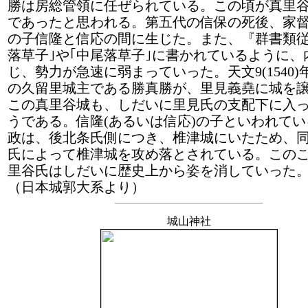
勝は房総管領に任ぜられている。この頃が真里
であったと思われる。第五代の信保の死後、家
の子信隆と信応の間に生じた。また、『群書類従
落草子｣や｢中尾落草子｣に書かれているように、
じ、勢力が急速に弱まっていった。天文9(1540
の久留里城主である勝真勝が、里見義堯に城を
この真里谷城も、しだいに里見氏の支配下に入
うである。信隆(あるいは信応)の子といわれて
政は、後北条氏側につき、椎津城にいたため、同
氏によって椎津城を攻め落とされている。この
里谷氏はしだいに歴史上から姿を消していった
（日本城郭大系より）
城山神社