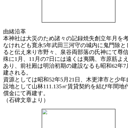
由緒沿革
本神社は大災のため諸々の記録焼失創立年月を
なけれども寛永5年武田三河守の城内に鬼門除と
ると伝え来り市野々、泉谷両部落の氏神にて尊
殊に1月、11月の7日には遠くは夷隅、市原筋よ
あり、前社殿は明治初期の建設なるも昭和62年7
建される。
資源としては昭和52年5月21日、木更津市と少
設地として山林111.135㎡賃貸契約を結び年間
償金にて再建す。
（石碑文章より）