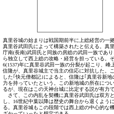
真里谷城の始まりは戦国期前半に上総経営の一
真里谷武田氏によって構築されたと伝える。真
庁南(長南)武田氏と同族の房総の武田一族であ
ら独立して西上総の攻略・経営を担っている。
6(1537)年に真里谷武田一族の分裂が起こり、
信隆が、真里谷城主で当主の信応に対抗した。
した｢快元僧都記｣によると、信隆は｢真里谷新地
力を持っていたという。この新地城の所在につ
るが、現在はこの天神台城に比定する説が有力
さて、この内乱を契機に真里谷武田氏は双方と
し、16世紀中葉以降は歴史の舞台から退くよう
る。真里谷城もこの段階では西上総の中心的な
ざかっていったと想定できる。