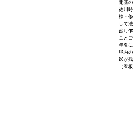
開基の
徳川時
棟・修
して法
然し乍
ことご
年夏に
境内の
影が残
（看板