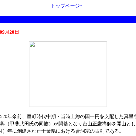
トップページ↑
年09月20日
520年余前、室町時代中期・当時上総の国一円を支配した真里
興（甲斐武田氏の同族）が開基となり密山正厳禅師を開山とし
464）年に創建された千葉県における曹洞宗の古刹である。