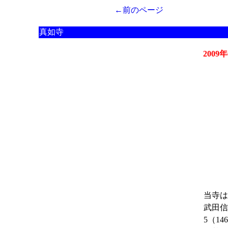
←前のページ
真如寺
2009
当寺は
武田信
5（1