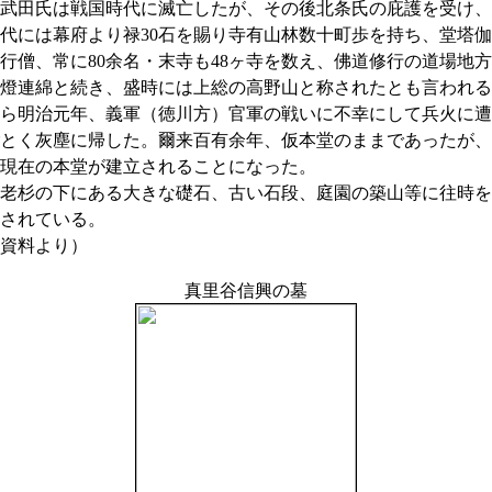
武田氏は戦国時代に滅亡したが、その後北条氏の庇護を受け、
代には幕府より禄30石を賜り寺有山林数十町歩を持ち、堂塔伽
行僧、常に80余名・末寺も48ヶ寺を数え、佛道修行の道場地
燈連綿と続き、盛時には上総の高野山と称されたとも言われる
ら明治元年、義軍（徳川方）官軍の戦いに不幸にして兵火に遭
とく灰塵に帰した。爾来百有余年、仮本堂のままであったが、
現在の本堂が建立されることになった。
老杉の下にある大きな礎石、古い石段、庭園の築山等に往時を
されている。
資料より）
真里谷信興の墓