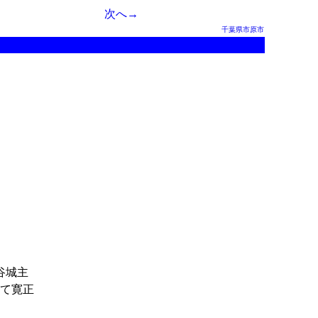
次へ→
千葉県市原市
谷城主
て寛正