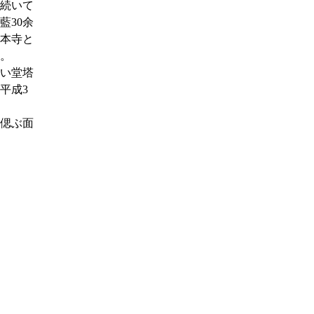
続いて
藍30余
方本寺と
。
い堂塔
平成3
偲ぶ面