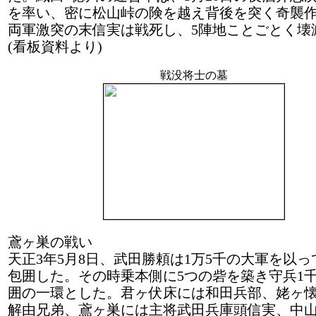
を率い、密に松山峠の険を越え背後を突く奇襲
両軍激突の末信実は戦死し、5陣地ことごとく壊
(看板資料より)
戦没将士の墓
鳶ヶ巣の戦い
天正3年5月8日、武田勝頼は1万5千の大軍を以
包囲した。その時乗本側に5つの砦を築き守兵1
囲の一環とした。君ヶ伏床には和田兵部、姥ヶ
解由兄弟、鳶ヶ巣には主将武田兵庫頭信実、中