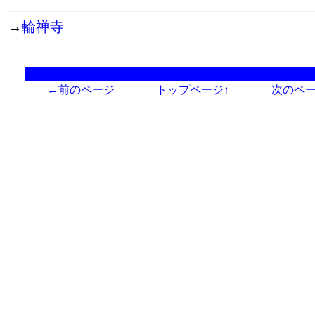
→
輪禅寺
←前のページ
トップページ↑
次のペ