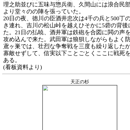
理之助並びに五味与惣兵衛、久間山には浪合民
より堂々のの陣を張っていた。
20日の夜、徳川の臣酒井忠次は4千の兵と500丁
き連れ、吉川の松山峠を越えひそかに5砦の背後
た。21日の払暁、酒井軍は鉄砲を合図に閧の声
攻め込んで来た。武田軍は狼狽しながらもよく
鳶ヶ巣では、壮烈な争奪戦を三度も繰り返した
寡敵せずして、信実以下ことごとくここに戦死
ある。
(看板資料より)
天正の杉