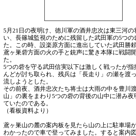
5月21日の夜明け、徳川軍の酒井忠次は東三河の
い、長篠城監視のために残留した武田軍の5つの
た。この時、設楽原方面に進出していた武田勝
鳶ヶ巣砦方面の火の手と銃声に驚き本隊に戦闘
た。
5つの砦を守る武田信実以下は激しく戦ったが指
んどが討ち取られ、残兵は「長走り」の瀬を渡
流しようとした。
その前夜、酒井忠次たち将士は大雨の中を豊川
山」の裏をまわり5つの砦の背後の山中に潜み夜
ていたのである。
（看板資料より）
鳶ヶ巣山の麓の案内板を見たら山の上に駐車場
わかったので車で登ってみました。すると案内