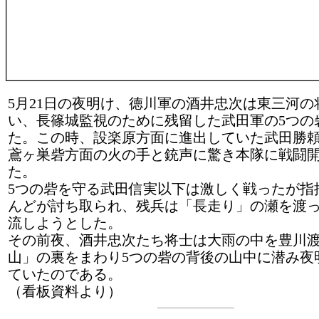
5月21日の夜明け、徳川軍の酒井忠次は東三河の
い、長篠城監視のために残留した武田軍の5つの
た。この時、設楽原方面に進出していた武田勝
鳶ヶ巣砦方面の火の手と銃声に驚き本隊に戦闘
た。
5つの砦を守る武田信実以下は激しく戦ったが指
んどが討ち取られ、残兵は「長走り」の瀬を渡
流しようとした。
その前夜、酒井忠次たち将士は大雨の中を豊川
山」の裏をまわり5つの砦の背後の山中に潜み夜
ていたのである。
（看板資料より）