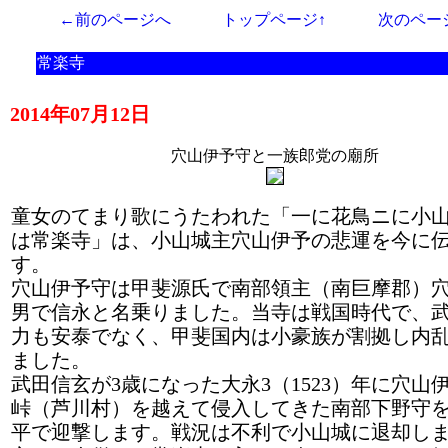
←前のページへ
トップページ↑
次のペー
常楽寺
2014年07月12日
穴山伊予守と一族郎党の廟所
童女のてまり歌にうたわれた「一に花鳥ニに小
は常楽寺」は、小山城主穴山伊予の悲運を今に
す。
穴山伊予守は甲斐源氏で南部領主（南巨摩郡）
男で信永と名乗りました。当寺は戦国時代で、
力も安泰でなく、甲斐国内は小豪族が割拠し内
ました。
武田信玄が3歳になった大永3（1523）年に穴山
峠（芦川村）を越えて侵入してきた南部下野守
平で迎撃します。戦況は不利で小山城に退却し