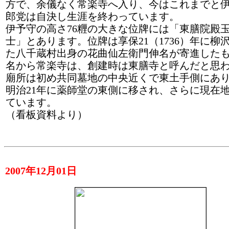
方で、余儀なく常楽寺へ入り、今はこれまでと
郎党は自決し生涯を終わっています。
伊予守の高さ76糎の大きな位牌には「東膳院殿
士」とあります。位牌は享保21（1736）年に柳
た八千蔵村出身の花曲仙左衛門伸名が寄進した
名から常楽寺は、創建時は東膳寺と呼んだと思
廟所は初め共同墓地の中央近くで東土手側にあ
明治21年に薬師堂の東側に移され、さらに現在
ています。
（看板資料より）
2007年12月01日