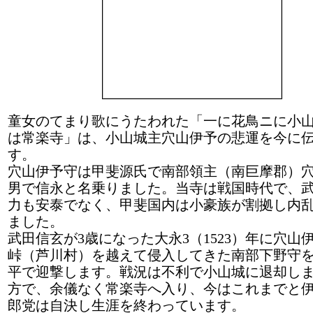
童女のてまり歌にうたわれた「一に花鳥ニに小
は常楽寺」は、小山城主穴山伊予の悲運を今に
す。
穴山伊予守は甲斐源氏で南部領主（南巨摩郡）
男で信永と名乗りました。当寺は戦国時代で、
力も安泰でなく、甲斐国内は小豪族が割拠し内
ました。
武田信玄が3歳になった大永3（1523）年に穴山
峠（芦川村）を越えて侵入してきた南部下野守
平で迎撃します。戦況は不利で小山城に退却し
方で、余儀なく常楽寺へ入り、今はこれまでと
郎党は自決し生涯を終わっています。