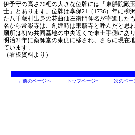
伊予守の高さ76糎の大きな位牌には「東膳院殿
士」とあります。位牌は享保21（1736）年に柳
た八千蔵村出身の花曲仙左衛門伸名が寄進した
名から常楽寺は、創建時は東膳寺と呼んだと思
廟所は初め共同墓地の中央近くで東土手側にあ
明治21年に薬師堂の東側に移され、さらに現在
ています。
（看板資料より）
←前のページへ
トップページ↑
次のペー