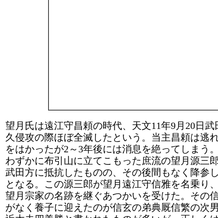
望月氏は遠江守昌頼の時代、天文11年9月20日
久侵攻の際ほぼ全滅したという。当主昌頼は逃
をはかったが2～3年後には消息を絶ってしまう
わずかに布引山に立てこもった庶流の望月源三
武田方に抵抗したものの、その後間もなく降参
となる。この源三郎が望月遠江守信雅を名乗り
望月宗家の名跡を継ぐあつかいを受けた。その
がなく養子に迎えたのが信玄の弟典厩信繁の次