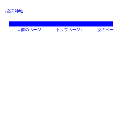
→
高天神城
←前のページ
トップページ↑
次のペ