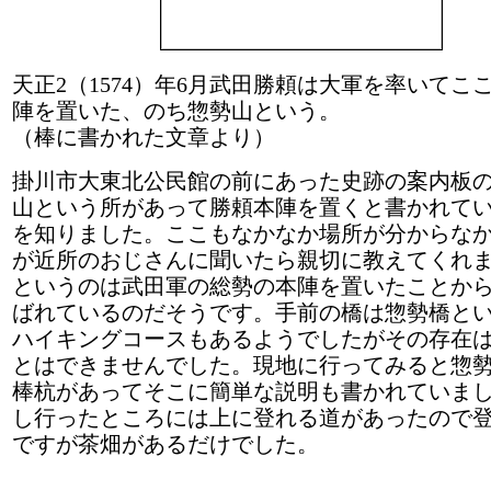
天正2（1574）年6月武田勝頼は大軍を率いてこ
陣を置いた、のち惣勢山という。
（棒に書かれた文章より）
掛川市大東北公民館の前にあった史跡の案内板
山という所があって勝頼本陣を置くと書かれて
を知りました。ここもなかなか場所が分からな
が近所のおじさんに聞いたら親切に教えてくれ
というのは武田軍の総勢の本陣を置いたことか
ばれているのだそうです。手前の橋は惣勢橋と
ハイキングコースもあるようでしたがその存在
とはできませんでした。現地に行ってみると惣
棒杭があってそこに簡単な説明も書かれていま
し行ったところには上に登れる道があったので
ですが茶畑があるだけでした。