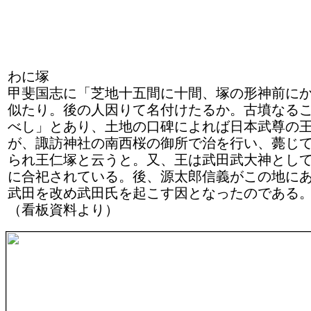
わに塚
甲斐国志に「芝地十五間に十間、塚の形神前に
似たり。後の人因りて名付けたるか。古墳なる
べし」とあり、土地の口碑によれば日本武尊の
が、諏訪神社の南西桜の御所で治を行い、薨じ
られ王仁塚と云うと。又、王は武田武大神とし
に合祀されている。後、源太郎信義がこの地に
武田を改め武田氏を起こす因となったのである
（看板資料より）