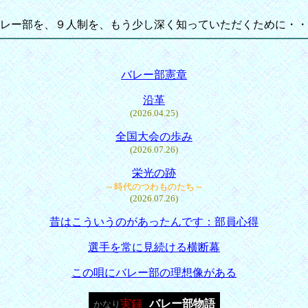
レー部を、９人制を、もう少し深く知っていただくために・・
バレー部憲章
沿革
(2026.04.25)
全国大会の歩み
(2026.07.26)
栄光の跡
～時代のつわものたち～
(2026.07.26)
昔はこういうのがあったんです：部員心得
選手を常に見続ける横断幕
この唄にバレー部の理想像がある
実録
バレー部物語
かなり