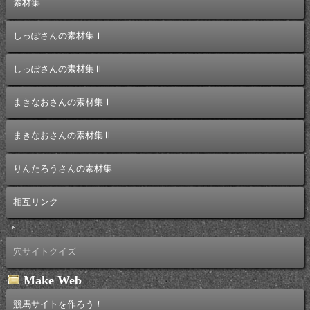
素材集
しっぽさんの素材集Ⅰ
しっぽさんの素材集Ⅱ
まきなおさんの素材集Ⅰ
まきなおさんの素材集Ⅱ
りんたろうさんの素材集
相互リンク
穴サイトクイズ
Make Web
競馬サイトを作ろう！