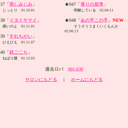
37「
雨しみじみ
」
★047「
香りの規準
」
じっとり 01.10.01
乖離している 02.04.11
38「
イタイヤマイ
」
★048「
あの手この手
」
NEW
痛いのよ 01.11.01
そうそううまくいくもんか
02.06.13
39「
すれちがい
」
ひえひえ 01.11.07
40「
鉄ごこち
」
ねばり腰 01.12.03
過去ロバ
001-030
サロンにもどる
｜
ホームにもどる