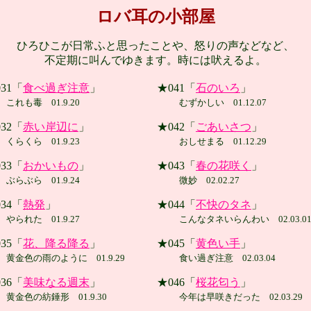
ロバ耳の小部屋
ひろひこが日常ふと思ったことや、怒りの声などなど、
不定期に叫んでゆきます。時には吠えるよ。
31「
食べ過ぎ注意
」
★041「
石のいろ
」
これも毒 01.9.20
むずかしい 01.12.07
32「
赤い岸辺に
」
★042「
ごあいさつ
」
くらくら 01.9.23
おしせまる 01.12.29
33「
おかいもの
」
★043「
春の花咲く
」
ぶらぶら 01.9.24
微妙 02.02.27
34「
熱発
」
★044「
不快のタネ
」
やられた 01.9.27
こんなタネいらんわい 02.03.0
35「
花、降る降る
」
★045「
黄色い手
」
黄金色の雨のように 01.9.29
食い過ぎ注意 02.03.04
36「
美味なる週末
」
★046「
桜花匂う
」
黄金色の紡錘形 01.9.30
今年は早咲きだった 02.03.29